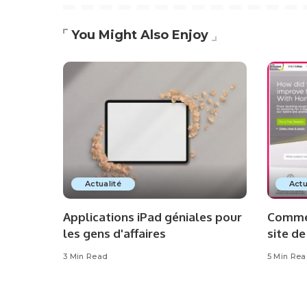
You Might Also Enjoy
Actualité
Actu
Applications iPad géniales pour
Commen
les gens d'affaires
site de
3 Min Read
5 Min Re