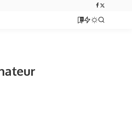
0
inateur