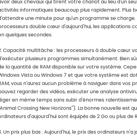
avoir deux chevaux qui tirent votre chariot au lieu d'un seul.
activités informatiques beaucoup plus rapidement. Plus be
d'attendre une minute pour qu'un programme se charge. 
processeurs double cœur d'aujourd'hui, les applications 
en quelques secondes.
2. Capacité multitâche : les processeurs à double cœur 
d'exécuter plusieurs programmes simultanément. Bien sûr
de la quantité de RAM disponible sur votre système. Cepend
Windows Vista ou Windows 7 et que votre système est dot
RAM, vous n'aurez aucun problème à naviguer dans vos 
pouvez regarder des vidéos, exécuter une analyse antivirus
léger en même temps sans subir d'énormes ralentissemen
"Animal Crossing New Horizons"). La bonne nouvelle est qu
ordinateurs d'aujourd'hui sont équipés de 2 Go ou plus de 
3. Un prix plus bas : Aujourd'hui, le prix des ordinateurs n'a 