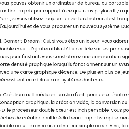
Vous pouvez obtenir un ordinateur de bureau ou portable
fraction du prix par rapport à ce que nous payions il y a 
Donc, si vous utilisez toujours un vieil ordinateur, il est tem
d'aujourd'hui et de vous procurer un nouveau système Dua
4. Gamer's Dream : Oui, si vous êtes un joueur, vous ador
double cœur. J'ajouterai bientôt un article sur les proces
mais pour l'instant, vous constaterez une amélioration sign
forte densité graphique lorsqu'ils fonctionnent sur un sy
avec une carte graphique décente. De plus en plus de jeux
nécessitent au minimum un système dual core.
5. Création multimédia en un clin d'œil : pour ceux d'entre
conception graphique, la création vidéo, la conversion ou l
HD, le processeur double cœur est indispensable. Vous p
tâches de création multimédia beaucoup plus rapidement
double cœur qu'avec un ordinateur simple cœur. Ainsi, la 