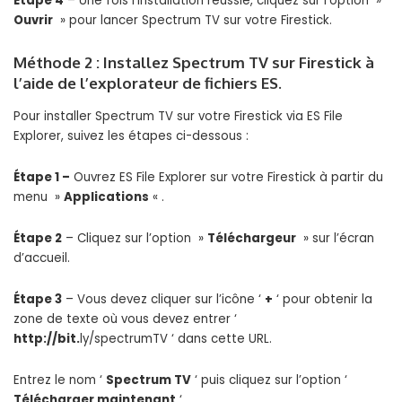
Étape 4
– Une fois l’installation réussie, cliquez sur l’option »
Ouvrir
» pour lancer Spectrum TV sur votre Firestick.
Méthode 2 : Installez Spectrum TV sur Firestick à
l’aide de l’explorateur de fichiers ES.
Pour installer Spectrum TV sur votre Firestick via ES File
Explorer, suivez les étapes ci-dessous :
Étape 1 –
Ouvrez ES File Explorer sur votre Firestick à partir du
menu »
Applications
« .
Étape 2
– Cliquez sur l’option »
Téléchargeur
» ​​sur l’écran
d’accueil.
Étape 3
– Vous devez cliquer sur l’icône ‘
+
‘ pour obtenir la
zone de texte où vous devez entrer ‘
http://bit.
ly/spectrumTV ‘ dans cette URL.
Entrez le nom ‘
Spectrum TV
‘ puis cliquez sur l’option ‘
Télécharger maintenant
‘.