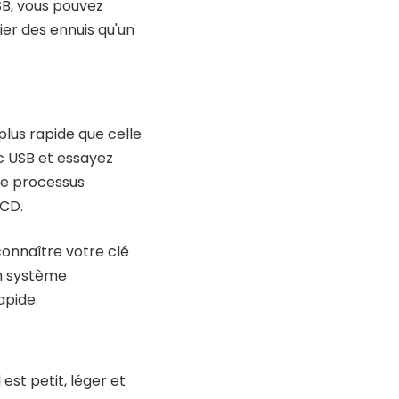
SB, vous pouvez
ier des ennuis qu'un
plus rapide que celle
c USB et essayez
 le processus
 CD.
onnaître votre clé
n système
apide.
est petit, léger et