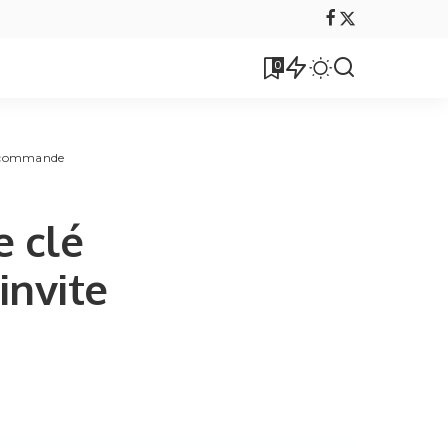
0
de commande
 clé
invite