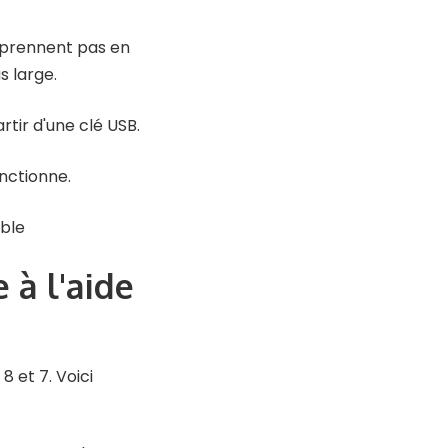
e prennent pas en
 large.
ir d'une clé USB.
onctionne.
ble
 à l'aide
 et 7. Voici