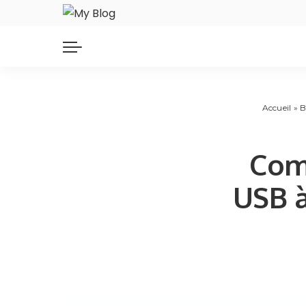
Accueil
»
B
Com
USB à