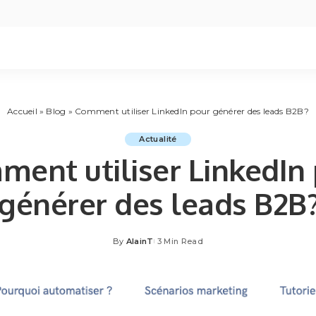
Accueil
»
Blog
»
Comment utiliser LinkedIn pour générer des leads B2B?
Actualité
ent utiliser LinkedIn
générer des leads B2B
By
AlainT
3 Min Read
Posted
by