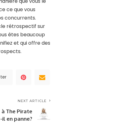
anière que vous le
nce ce que vous
vos concurrents.
le rétrospectif sur
vous êtes beaucoup
ifiez et qui offre des
rospects.
ter
NEXT ARTICLE
 à The Pirate
-il en panne?