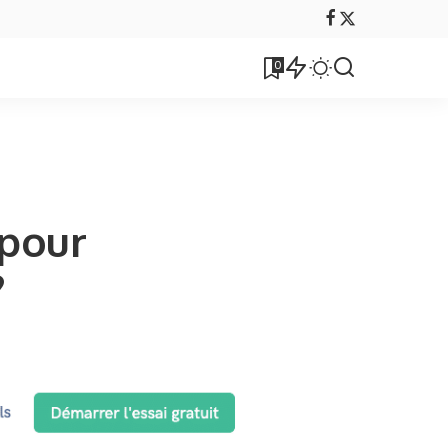
0
 pour
?